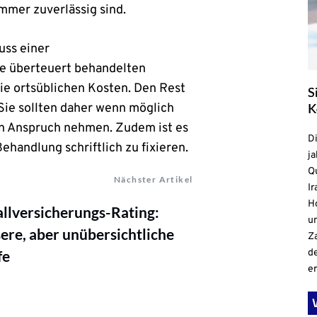
immer zuverlässig sind.
uss einer
ie überteuert behandelten
die ortsüblichen Kosten. Den Rest
S
K
Sie sollten daher wenn möglich
 in Anspruch nehmen. Zudem ist es
D
Behandlung schriftlich zu fixieren.
ja
Qu
Nächster Artikel
Ir
H
llversicherungs-Rating:
un
ere, aber unübersichtliche
Z
d
fe
e