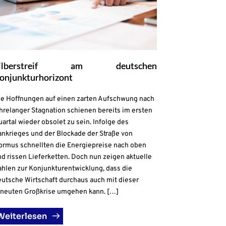
ilberstreif am deutschen
onjunkturhorizont
ie Hoffnungen auf einen zarten Aufschwung nach
hrelanger Stagnation schienen bereits im ersten
artal wieder obsolet zu sein. Infolge des
ankrieges und der Blockade der Straße von
ormus schnellten die Energiepreise nach oben
d rissen Lieferketten. Doch nun zeigen aktuelle
ahlen zur Konjunkturentwicklung, dass die
eutsche Wirtschaft durchaus auch mit dieser
rneuten Großkrise umgehen kann. […]
Weiterlesen