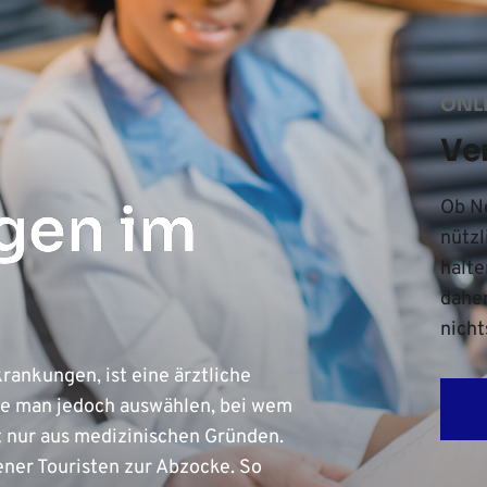
ONL
Ve
gen im
Ob Ne
nützl
halte
daher
nicht
ankungen, ist eine ärztliche
lte man jedoch auswählen, bei wem
t nur aus medizinischen Gründen.
ener Touristen zur Abzocke. So