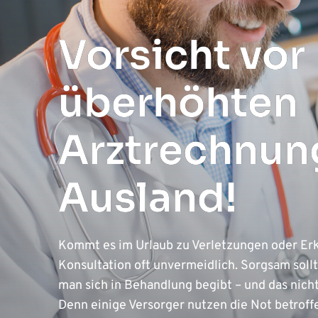
Vorsicht vor
überhöhten
Arztrechnun
Ausland!
Kommt es im Urlaub zu Verletzungen oder Erkr
Konsultation oft unvermeidlich. Sorgsam sol
man sich in Behandlung begibt – und das nich
Denn einige Versorger nutzen die Not betroff