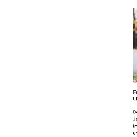
E
U
De
Ja
i
u