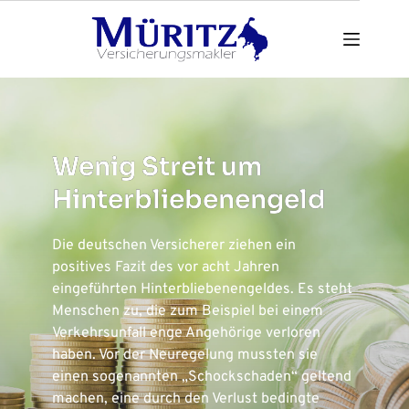
Zum
Inhalt
springen
Wenig Streit um
Hinterbliebenengeld
Die deutschen Versicherer ziehen ein
positives Fazit des vor acht Jahren
eingeführten Hinterbliebenengeldes. Es steht
Menschen zu, die zum Beispiel bei einem
Verkehrsunfall enge Angehörige verloren
haben. Vor der Neuregelung mussten sie
einen sogenannten „Schockschaden“ geltend
machen, eine durch den Verlust bedingte