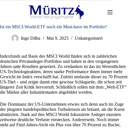
Zum
Inhalt
springen
Ist ein MSCI-World-ETF noch ein Must-have im Portfolio?
Ingo Dilba
Mai 9, 2025
Unkategorisiert
Indexfonds auf Basis des MSCI World finden sich in zahlreichen
deutschen Privatanleger-Portfolios und haben in den vergangenen
Jahren satte Renditen generiert. Zu verdanken ist das im Wesentlichen
US-Technologieaktien, deren starke Performance ihnen immer mehr
Gewicht im Index verschafft hat. Zuletzt umfasste dieser zu 70 Prozent
US-Titel – und zeigte damit eine gewisse Schlagseite, die schon seit
längerer Zeit Kritik hervorruft. Schließlich sollen mit dem „Welt-ETF“
die Märkte aller Industriestaaten abgebildet werden.
Die Dominanz der US-Unternehmen erwies sich denn auch im Zuge
der jüngsten handelspolitischen Turbulenzen als brisant, als die Kurse
abstürzten. Stark auf den MSCI World fokussierte Anleger mussten
zeitweise deutliche Verluste einstecken. Andererseits: Noch immer
steht auf Fünf-Jahres-Sicht ein Plus von über 70 Prozent zu Buche,